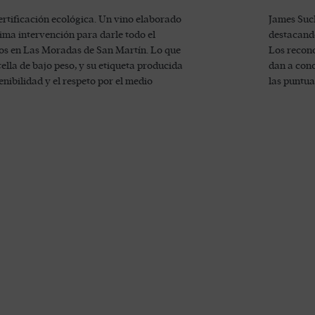
rtificación ecológica. Un vino elaborado
James Suck
ima intervención para darle todo el
destacando
ntos en Las Moradas de San Martín. Lo que
Los recono
ella de bajo peso, y su etiqueta producida
dan a cono
enibilidad y el respeto por el medio
las puntua