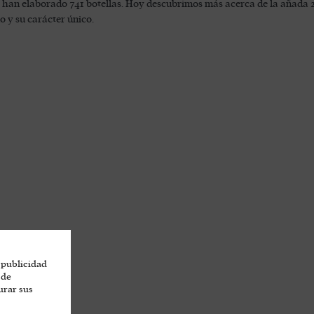
e han elaborado 741 botellas. Hoy descubrimos más acerca de la añada 
no y su carácter único.
 publicidad
 de
urar sus