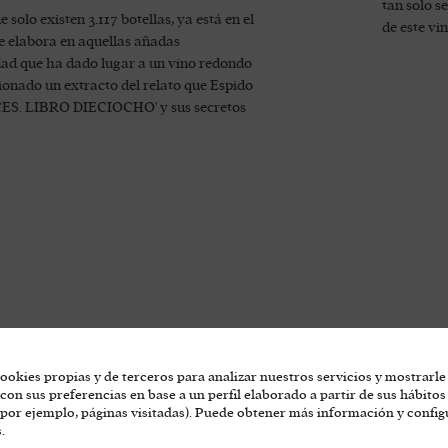
tan solo s
lo existen 3.117 botellas, ya está en el
de este vi
e elabora en aquellas añadas
dad que ha dado lugar a un vino redondo
ionado un extracto del relato que Espido
UCES. LIBRO DIECIOCHO' y sus secretos
ookies propias y de terceros para analizar nuestros servicios y mostrarle
con sus preferencias en base a un perfil elaborado a partir de sus hábitos
por ejemplo, páginas visitadas). Puede obtener más información y config
.