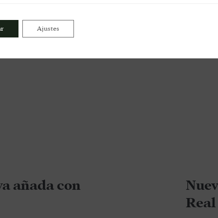
ar
Ajustes
a añada con
Nuev
Real