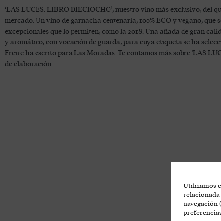
‘LAS LUCES. LIBRO DIECIOCHO’, nuestro vino más exclusivo, del que so
mercado. Un vino de garnacha centenaria, 100% ECO y vegano, que s
excepcionales que lo permiten, como la 2018. Una añada de gran cali
y aromático, con vocación de guarda, para cuya etiqueta se ha selecc
Freire ha escrito para Las Moradas. Te contamos más sobre 'LAS L
de elaboración.
Utilizamos c
relacionada 
navegación (
preferencias