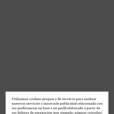
Utilizamos cookies propias y de terceros para analizar
nuestros servicios y mostrarle publicidad relacionada con
sus preferencias en base a un perfil elaborado a partir de
sus hábitos de navegación (por ejemplo, páginas visitadas).