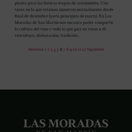
planta para las futuras etapas de crecimiento. Una
tarea en la que estamos inmersos normalmente desde
final de diciembre hasta principios de marzo. En Las
Moradas de San Martín nos encanta poder compartir
la cultura del vino y todo lo que gira en torno a él:
viticultura, elaboración, tradición…
Anterior
1
2
3
4
5
6
7
8
9
10
11
12
Siguiente