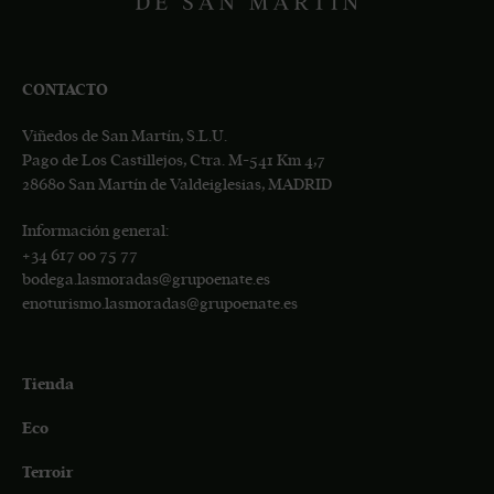
CONTACTO
Viñedos de San Martín, S.L.U.
Pago de Los Castillejos, Ctra. M-541 Km 4,7
28680 San Martín de Valdeiglesias, MADRID
Información general:
+34
617 00 75 77
bodega.lasmoradas@grupoenate.es
enoturismo.lasmoradas@grupoenate.es
Tienda
Eco
Terroir