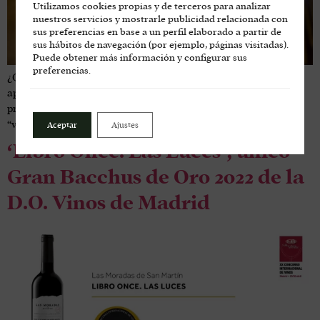
Utilizamos cookies propias y de terceros para analizar
nuestros servicios y mostrarle publicidad relacionada con
sus preferencias en base a un perfil elaborado a partir de
sus hábitos de navegación (por ejemplo, páginas visitadas).
Puede obtener más información y configurar sus
preferencias.
¿Qué son las lías del vino? ¿Hay diferentes tipos de lías? ¿Qué
aportan las lías al vino? ¿Qué es el bâtonnage? Todas estas
preguntas son muy habituales cuando leemos en una etiqueta
“vinos criados sobre sus lías” o hacemos una visita a una bodega.
Aceptar
Ajustes
‘Libro Once. Las Luces’, único
Gran Bacchus de Oro 2022 de la
D.O. Vinos de Madrid