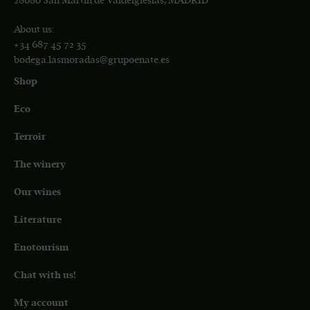
28680 San Martín de Valdeiglesias, MADRID
About us:
+34 687 45 72 35
bodega.lasmoradas@grupoenate.es
Shop
Eco
Terroir
The winery
Our wines
Literature
Enotourism
Chat with us!
My account