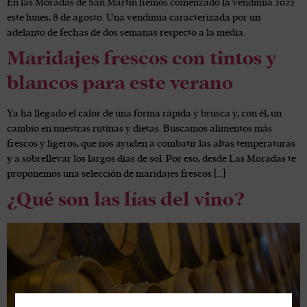
En las Moradas de San Martín hemos comenzado la vendimia 2022
este lunes, 8 de agosto. Una vendimia caracterizada por un
adelanto de fechas de dos semanas respecto a la media.
Maridajes frescos con tintos y
blancos para este verano
Ya ha llegado el calor de una forma rápida y brusca y, con él, un
cambio en nuestras rutinas y dietas. Buscamos alimentos más
frescos y ligeros, que nos ayuden a combatir las altas temperaturas
y a sobrellevar los largos días de sol. Por eso, desde Las Moradas te
proponemos una selección de maridajes frescos […]
¿Qué son las lías del vino?