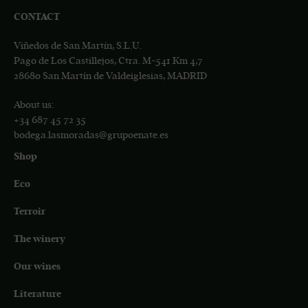
CONTACT
Viñedos de San Martín, S.L.U.
Pago de Los Castillejos, Ctra. M-541 Km 4,7
28680 San Martín de Valdeiglesias, MADRID
About us:
+34 687 45 72 35
bodega.lasmoradas@grupoenate.es
Shop
Eco
Terroir
The winery
Our wines
Literature