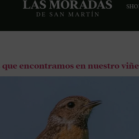
SHO
ita guiada
es que encontramos en nuestro viñ