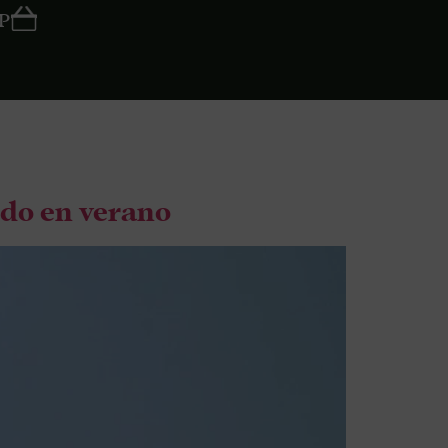
P
edo en verano