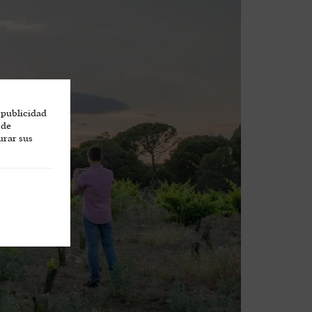
 publicidad
 de
urar sus