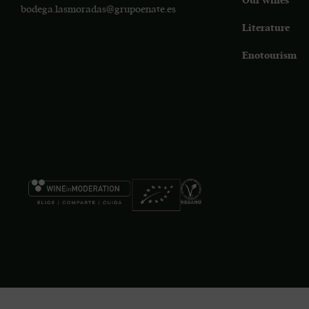
Our wines
bodega.lasmoradas@grupoenate.es
Literature
Enotourism