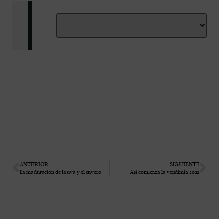
ANTERIOR
SIGUIENTE
La maduración de la uva y el envero
Así comienza la vendimia 2022