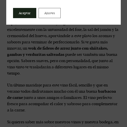
¿Qué maridajes se pueden hacer con un vino tinto fresco?
Podemos empezar con algo tradicional como son unos
huevos
Aceptar
Ajustes
rotos con jamón y foie
, un maridaje perfecto para este vino.
Aquí, la mezcla del terruño y la garnacha combinan
excelentemente con la untuosidad del foie, la sal del jamón y la
cremosidad del huevo, aportándole a este plato los aromas y
sabores para terminar de perfeccionarlo. Si te gusta más
innovar, un
wok de fideos de arroz junto con shiitakes,
gambas y verduritas salteadas
puede ser también una buena
opción. Sabores suaves, pero con personalidad, que junto al
vino tinto te trasladarán a diferentes lugares en el mismo
tiempo.
Un último maridaje para este vino fácil, sencillo y que en
verano todos disfrutamos mucho con él una buena
barbacoa
de carne
junto a unos amigos o familiares. El vino perfecto:
fresco para acompañar el calor y sabroso para complementar
a la carne.
Si quieres saber más sobre nuestros vinos y nuestra bodega, en