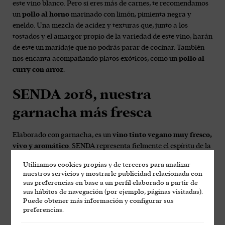
este vino blanco. Pero si eres más de carnes, te recomendamos
un
pollo al horno
marinado con limón, pimienta negra y
eneldo. Una mezcla de acidez y texturas que, junto a los
tostados y el amargor propio de la variedad de este vino, harán
de este un maridaje que no podrás parar de cocinar. También
nos encanta acompañando platos exóticos, como un
pollo al
curry con arroz
.
SENDA 2018, nuestra
garnacha más fresca
Elaborado con garnacha, es un
vino tinto vegano muy fresco,
vivo y aromático
. SENDA representa fielmente el espíritu de la
garnacha-terruño de Las Moradas. Se trata del vino más frutal
Utilizamos cookies propias y de terceros para analizar
que elaboramos en la bodega, con aromas a frutos rojos,
nuestros servicios y mostrarle publicidad relacionada con
guindas y una acidez equilibrada y presente, que aporta
sus preferencias en base a un perfil elaborado a partir de
frescura y hace que beberlo sea muy agradable. Un vino que se
sus hábitos de navegación (por ejemplo, páginas visitadas).
puede beber un poco más fresco de lo que es habitual en este
Puede obtener más información y configurar sus
preferencias.
tiempo.