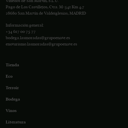
Viñedos de San Martín, S.L.U.
Pago de Los Castillejos, Ctra. M-541 Km 4,7
28680 San Martín de Valdeiglesias, MADRID
Información general:
+34
617 00 75 77
bodega.lasmoradas@grupoenate.es
enoturismo.lasmoradas@grupoenate.es
Tienda
Eco
Terroir
Bodega
Vinos
Literatura