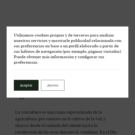
Utilizamos cookies propias y de terceros para analizar
nuestros servicios y mostrarle publicidad relacionada con
sus preferencias en base a un perfil elaborado a partir de
sus hábitos de navegación (por ejemplo, páginas visitadas).
Puede obtener más información y configurar sus
preferencias.
¿Por qué es importante el
cultivo de la vid en la
Aceptar
Ajustes
agricultura?
La viticultura es una rama especializada de la
agricultura que consiste en el cultivo de la vid, y
abarca desde el cuidado del viñedo hasta la
recolección de las uvas durante la vendimia. En el Día