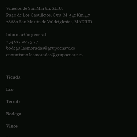
Viñedos de San Martín, S.L.U.
Pago de Los Castillejos, Ctra. M-541 Km 4,7
28680 San Martín de Valdeiglesias, MADRID
Información general:
+34
617 00 75 77
bodega.lasmoradas@grupoenate.es
enoturismo.lasmoradas@grupoenate.es
Tienda
Eco
Terroir
Bodega
Vinos