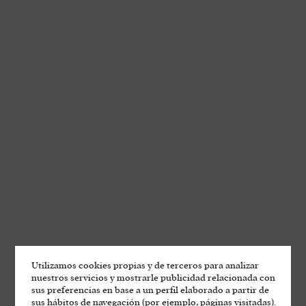
Utilizamos cookies propias y de terceros para analizar
nuestros servicios y mostrarle publicidad relacionada con
sus preferencias en base a un perfil elaborado a partir de
sus hábitos de navegación (por ejemplo, páginas visitadas).