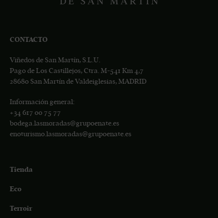
CONTACTO
Viñedos de San Martín, S.L.U.
Pago de Los Castillejos, Ctra. M-541 Km 4,7
28680 San Martín de Valdeiglesias, MADRID
Información general:
+34
617 00 75 77
bodega.lasmoradas@grupoenate.es
enoturismo.lasmoradas@grupoenate.es
Tienda
Eco
Terroir