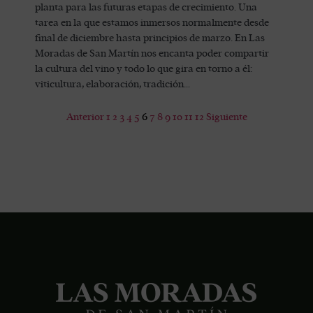
planta para las futuras etapas de crecimiento. Una
tarea en la que estamos inmersos normalmente desde
final de diciembre hasta principios de marzo. En Las
Moradas de San Martín nos encanta poder compartir
la cultura del vino y todo lo que gira en torno a él:
viticultura, elaboración, tradición…
Anterior
1
2
3
4
5
6
7
8
9
10
11
12
Siguiente