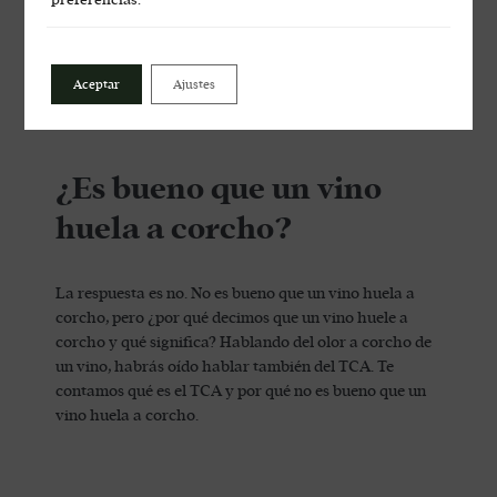
Aceptar
Ajustes
¿Es bueno que un vino
huela a corcho?
La respuesta es no. No es bueno que un vino huela a
corcho, pero ¿por qué decimos que un vino huele a
corcho y qué significa? Hablando del olor a corcho de
un vino, habrás oído hablar también del TCA. Te
contamos qué es el TCA y por qué no es bueno que un
vino huela a corcho.