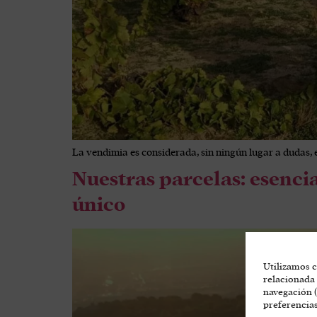
La vendimia es considerada, sin ningún lugar a dudas,
Nuestras parcelas: esencia
único
Utilizamos c
relacionada 
navegación (
preferencias