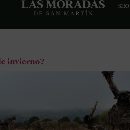
SHO
ñedo
de invierno?