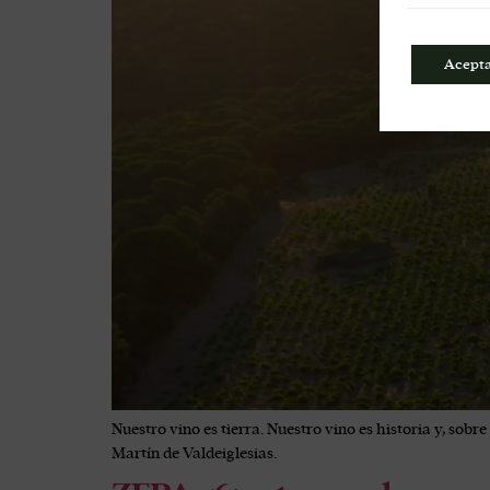
Acept
Nuestro vino es tierra. Nuestro vino es historia y, sobr
Martín de Valdeiglesias.