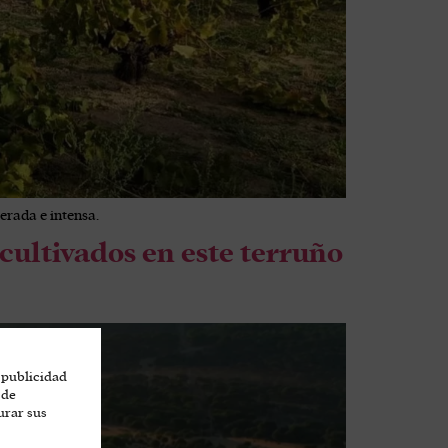
erada e intensa.
 cultivados en este terruño
 publicidad
 de
urar sus