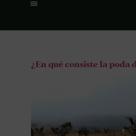
Tag:
vi
¿En qué consiste la poda 